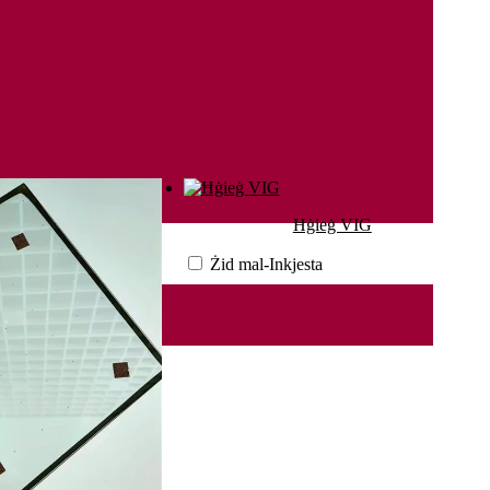
Ħġieġ VIG
Żid mal-Inkjesta