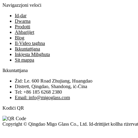
Navigazzjoni veloċi
Id-dar
Dwarna
Prodotti
Aħbarijiet
Blog
Il-Video tagħna
Ikkuntattjana
Inkjesta Mibgħuta
Sit mappa
Ikkuntattjana
Żid: Le. 600 Road Zhujiang, Huangdao
Distrett, Qingdao, Shandong, iċ-Ċina
Tel: +86 185 6268 2380
Email: info@migoglass.com
Kodiċi QR
Copyright © Qingdao Migo Glass Co., Ltd. Id-drittijiet kollha riżervat
whatsapp
Tat-telefon