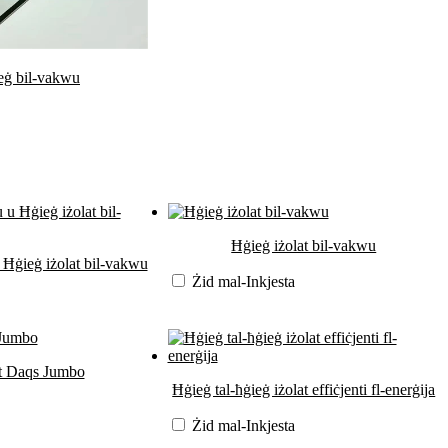
eġ bil-vakwu
Ħġieġ iżolat bil-vakwu
 Ħġieġ iżolat bil-vakwu
Żid mal-Inkjesta
at Daqs Jumbo
Ħġieġ tal-ħġieġ iżolat effiċjenti fl-enerġija
Żid mal-Inkjesta