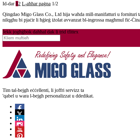
Id-dar
1
2
L-aħħar paġna
1/2
Qingdao Migo Glass Co., Ltd hija waħda mill-manifatturi u fornituri tal-ħ
nilqgħu bi pjaċir li ħġieġ iżolat avvanzat bl-ingrossa magħmul fiċ-Ċi
Jekk jogħġbok daħħal dak li trid tfittex
Tat-tiftix
Tim tal-bejgħ eċċellenti, li joffri servizz ta
'qabel u wara l-bejgħ personalizzat u ddedikat.