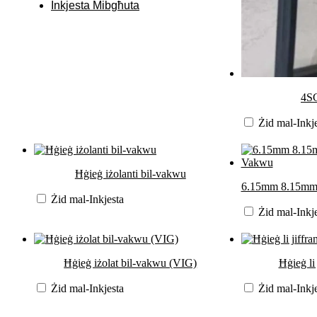
Inkjesta Mibgħuta
4SG
Żid mal-Inkj
Ħġieġ iżolanti bil-vakwu
6.15mm 8.15mm 1
Żid mal-Inkjesta
Żid mal-Inkj
Ħġieġ iżolat bil-vakwu (VIG)
Ħġieġ li 
Żid mal-Inkjesta
Żid mal-Inkj