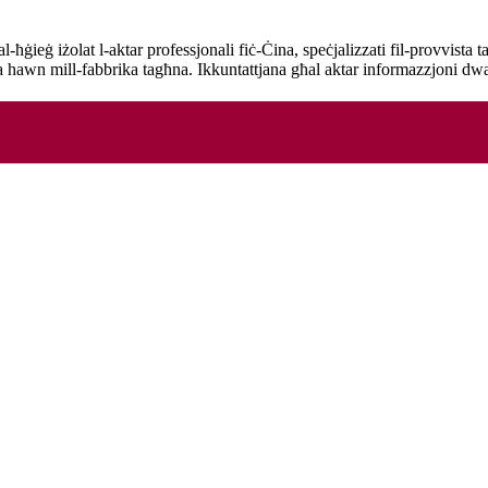
ġieġ iżolat l-aktar professjonali fiċ-Ċina, speċjalizzati fil-provvista ta 
na hawn mill-fabbrika tagħna. Ikkuntattjana għal aktar informazzjoni dw