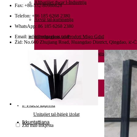
Aħbarijiet dwar l-Industrija
Fax: +86-532-80986628
Telefon: +86 185 6268 2380
Avviż tal-kumpanija
WhatsApp:
86 185 6268 2380
Email:
info@migoglass.com
Introduzzjoni tal-Prodott Migo Ġdid
Żid: No.600 Zhujiang Road, Huangdao District, Qingdao, iċ-Ċ
Aħbarijiet dwar it-Trasport u l-Loġistika
Blog
Bażi tal-għarfien
Il-Video tagħna
Unitajiet tal-ħġieġ iżolat
Ikkuntattjana
Żid mal-Inkjesta