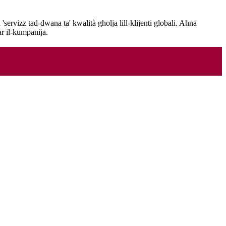
'servizz tad-dwana ta' kwalità għolja lill-klijenti globali. Aħna
ar il-kumpanija.