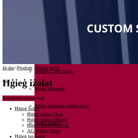
Ħġieġ Solari
Ħġieġ tas-Serra
Ħġieġ tad-doċċa
Padel Court Glass
Id-dar
>
Prodotti
>
Ħġieġ iżolat
Squash Court Glass
Ħġieġ iżolat
Ħġieġ ittemprat
Kategorija tal-prodott
Ħġieġ ittemprat mgħawweġ
Ħġieġ Solari
Ħġieġ Solari Float
Ħġieġ solari b'disinji
Ħġieġ laminat
Ħġieġ Solari Kisi AR
AG Ħġieġ Solari
Ħġieġ tas-Serra