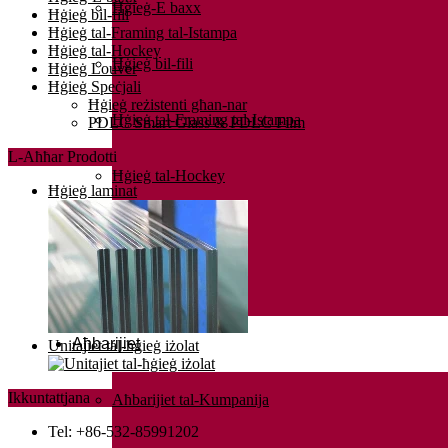
Ħġieġ-E baxx
Ħġieġ bil-fili
Ħġieġ tal-Framing tal-Istampa
Ħġieġ tal-Hockey
Ħġieġ bil-fili
Ħġieġ Louver
Ħġieġ Speċjali
Ħġieġ reżistenti għan-nar
Ħġieġ tal-Framing tal-Istampa
PDLC Smart Glass & PDLC Film
L-Aħħar Prodotti
Ħġieġ tal-Hockey
Ħġieġ laminat
Ħġieġ Louver
Ħġieġ Speċjali
Aħbarijiet
Unitajiet tal-ħġieġ iżolat
Ikkuntattjana
Aħbarijiet tal-Kumpanija
Tel: +86-532-85991202