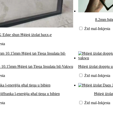
8.2mm ħġi
Żid mal-Inkjesta
 Edge sħun Ħġieġ iżolat baxx-e
esta
0.15mm Ħġieġ tat-Tieqa Insulata bil-Vakwu
Ħġieġ iżolat doppju u
esta
Żid mal-Inkjesta
jiffranka l-enerġija għal tieqa u bibien
Ħġieġ iżol
esta
Żid mal-Inkjesta